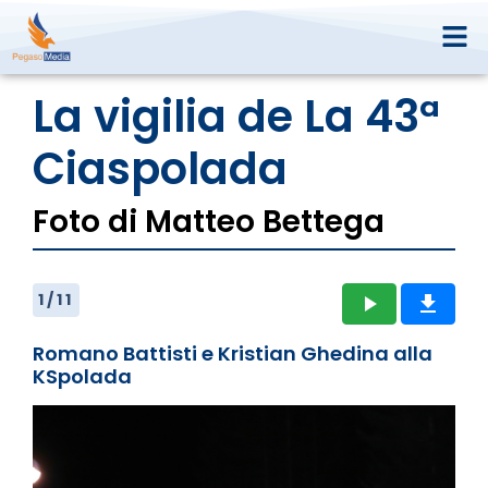
La vigilia de La 43ª
Ciaspolada
Foto di Matteo Bettega
1
/
11
play_arrow
get_app
Romano Battisti e Kristian Ghedina alla
KSpolada