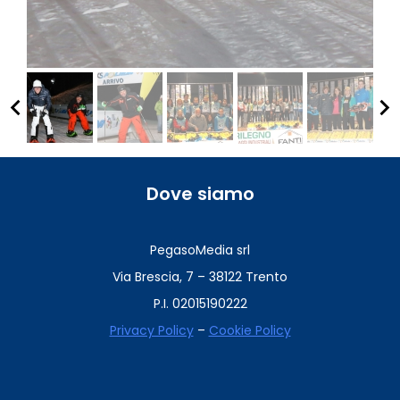
keyboard_arrow_left
keyboard_arrow_right
Dove siamo
PegasoMedia srl
Via Brescia, 7 – 38122 Trento
P.I. 02015190222
Privacy Policy
–
Cookie Policy