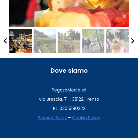
keyboard_arrow_left
keyboard_arrow_right
Dove siamo
PegasoMedia srl
Via Brescia, 7 – 38122 Trento
P.I. 02015190222
Privacy Policy
–
Cookie Policy