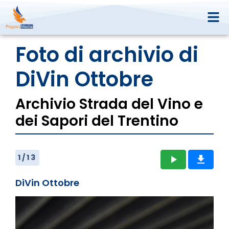
Foto di archivio di
DiVin Ottobre
Archivio Strada del Vino e
dei Sapori del Trentino
1
/
13
play_arrow
get_app
DiVin Ottobre